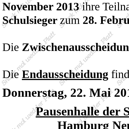
November 20
13
ihre Teil
zum
8
. Febr
Schulsieger
2
Die
Zwischenausscheidu
Die
Endausscheidung
fin
Donnerstag, 22. Mai 2
Pausenhalle der 
Hamburg Neu