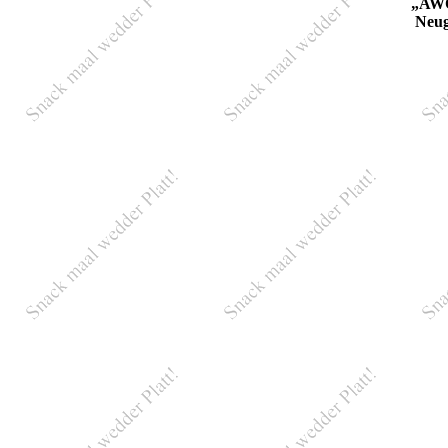
„AWO
Neug