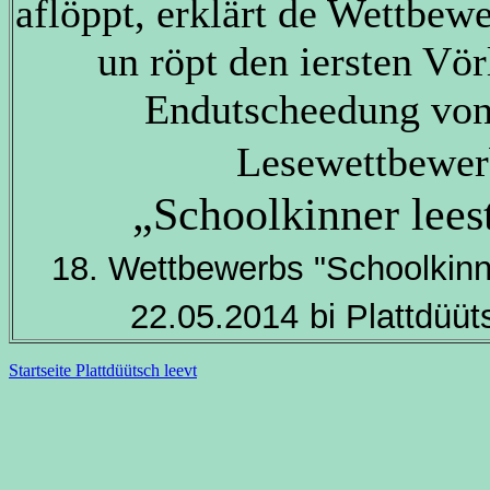
aflöppt, erklärt de Wettbewe
un röpt den iersten Vör
Endutscheedung von
Lesewettbewe
„Schoolkinner leest
18. Wettbewerbs "Schoolkinne
22.05.2014
bi Plattdüüt
Startseite Plattdüütsch leevt