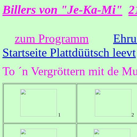
Billers von "Je-Ka-Mi"
2
zum Programm
Ehru
Startseite Plattdüütsch leevt
To ´n Vergröttern mit de M
1
2