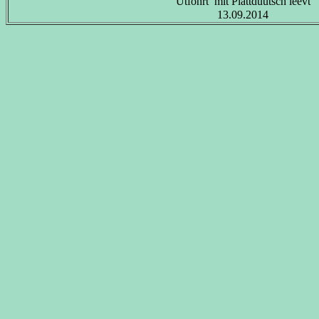
Utfohrt mit Plattdüütsch leevt
13.09.2014