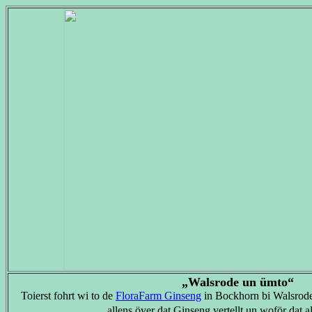
„Walsrode un ümto“
Toierst fohrt wi to de
FloraFarm Ginseng
in Bockhorn bi Walsrode
allens över dat Ginseng vertellt un woför dat a