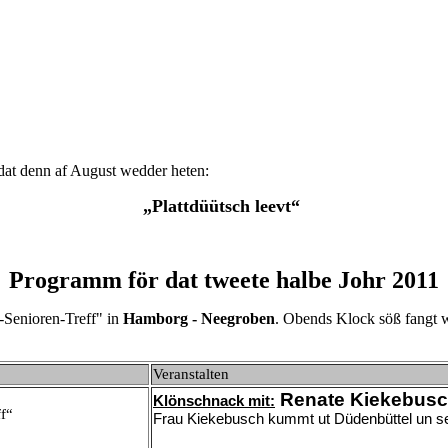
dat denn af August wedder heten:
„Plattdüütsch leevt“
Programm för dat tweete halbe Johr 2011
-Senioren-Treff" in
Hamborg - Neegroben
. Obends Klock söß fangt w
Veranstalten
Renate Kiekebus
Klönschnack mit:
f“
Frau Kiekebusch kummt ut Düdenbüttel un se b