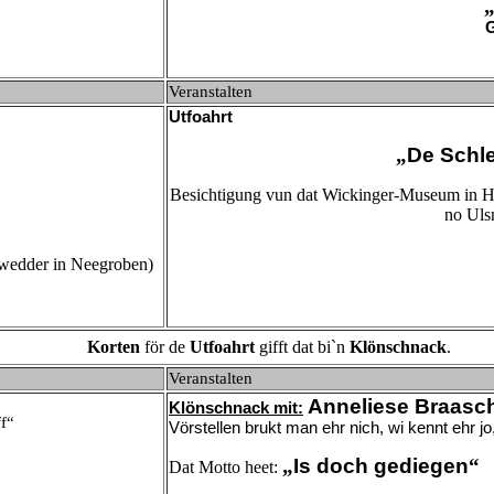
G
Veranstalten
Utfoahrt
„
De Schle
Besichtigung vun dat Wickinger-Museum in H
no Uls
 wedder in Neegroben)
Korten
för de
Utfoahrt
gifft dat bi`n
Klönschnack
.
Veranstalten
Anneliese Braasc
Klönschnack mit:
f“
Vörstellen brukt man ehr nich, wi kennt ehr jo
„
Is doch gediegen
“
Dat Motto heet: