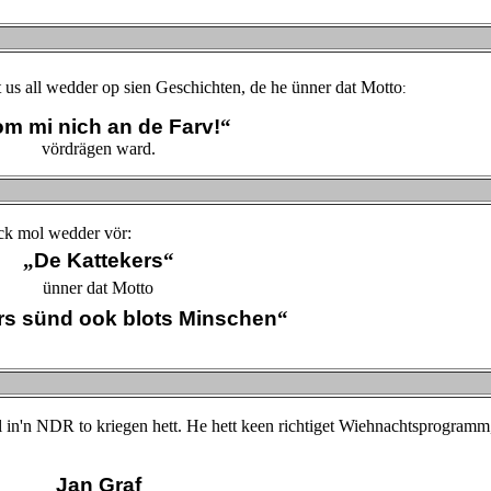
it us all wedder op sien Geschichten, de he ünner dat Motto
:
m mi nich an de Farv!
“
vördrägen ward.
ick mol wedder vör:
„
De Kattekers
“
ünner dat Motto
rs sünd ook blots Minschen
“
el in'n NDR to kriegen hett. He hett keen richtiget Wiehnachtsprogramm
Jan Graf