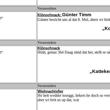
Veranstalten
Günter Timm
Klönschnack:
f“
Günter besöcht uns al dat 8. Mol, abers wi fre
„
Ko
Veranstalten
Klönschnack
Hüüt, genau 364 Daag sünd dat her, stellt se s
f“
„
Katteke
Veranstalten
Wiehnachtsfier
He hett wedder toseggt, liekers he doch so ve
aber wi freit us op dat, wat