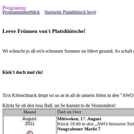
Programm:
Programmüberblick
Startseite Plattdüütsch leevt
Leeve Frünnen von't Plattdüütsche!
Wi wünscht jo all en'n scheunen Sommer un blievt gesund. So schall 
Kiek't doch mol rin!
To'n Klönschnack dropt wi us as in all de annern Johrn in den "AWO
Klickt Se ob den rosa Ball, un Se kummt to de Veranstalten!
Maand
Tied un Oort
August
Mittweken, 1
7
.
August
2011
Klock 18.00 in den
„AWO-Senioren-Tref
Neugrabener Markt 7