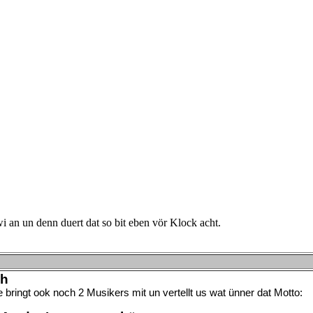
i an un denn duert dat so bit eben vör Klock acht.
ch
ringt ook noch 2 Musikers mit un vertellt us wat ünner dat Motto: