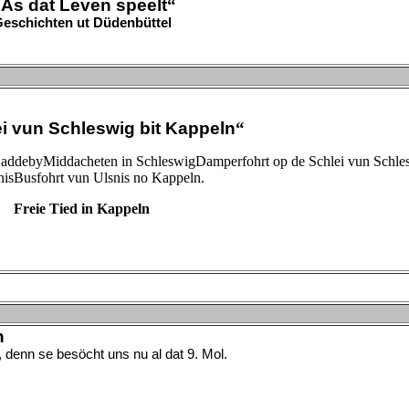
„
As dat Leven speelt
“
eschichten ut Düdenbüttel
i vun Schleswig bit Kappeln
“
addebyMiddacheten in SchleswigDamperfohrt op de Schlei vun Schle
nisBusfohrt vun Ulsnis no Kappeln.
Freie Tied in Kappeln
h
, denn se besöcht uns nu al dat 9. Mol.