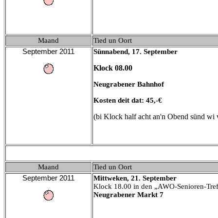
Maand
Tied un Oort
September
2011
Sünnabend, 17. September
Klock 08.00
Neugrabener Bahnhof
Kosten deit dat: 45,-€
(bi Klock half acht an'n Obend sünd wi
Maand
Tied un Oort
September
2011
Mittweken,
21
.
September
Klock 18.00 in den
„AWO-Senioren-Tref
Neugrabener Markt 7