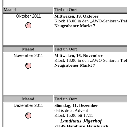
Maand
Tied un Oort
Oktober
 2011
Mittweken,
19
. Oktober
Klock 18.00 in den
„AWO-Senioren-Tref
Neugrabener Markt 7
Maand
Tied un Oort
November
2011
Mittweke
n,
16.
Nove
mber
Klock 18.00 in den
„AWO-Senioren-Tref
Neugrabener Markt 7
Maand
Tied un Oort
Dezember
2011
Sünndag,
11
. Dezember
dat is de 2. Advent
Klock 1
5.00 bit 17.15
Landhaus Jägerhof
21149 Hamburg-Hausbruch