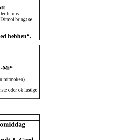
tt
der bi uns
Ditmol bringt se
ied hebben“.
a-Mi“
nn mitmoken)
rnste oder ok lustige
Nomiddag
andt & Gerd