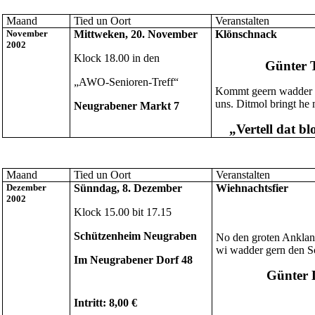
Maand
Tied un Oort
Veranstalten
November
Mittweken, 20. November
Klönschnack
2002
Klock 18.00 in den
Günter
„AWO-Senioren-Treff“
Kommt geern wadder 
uns. Ditmol bringt he 
Neugrabener Markt 7
„Vertell dat bl
Maand
Tied un Oort
Veranstalten
Dezember
Sünndag, 8. Dezember
Wiehnachtsfier
2002
Klock 15.00 bit 17.15
Schützenheim Neugraben
No den groten Anklang
wi wadder gern den S
Im Neugrabener Dorf 48
Günter 
Intritt: 8,00 €