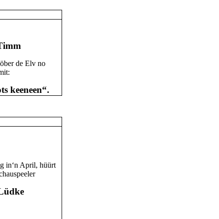
 Timm
öber de Elv no
mit:
ots keeneen“.
 in‘n April, hüürt
chauspeeler
Lü
dk
e