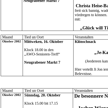
Neugrabener Markt 7
Christa Heise-Ba
freit sick bannig, wad
vördregen to können. 
mit:
„Glück will T
Maand
Tied un Oort
Veranstalten
Oktober
2002
Mittweken, 16. Oktober
Klönschnack
Klock 18.00 in den
„Je-K
„AWO-Senioren-Treff“
(Jeedereen ka
Neugrabener Markt 7
Hier vertellt Ji Jon ie
Belevnisse.
Maand
Tied un Oort
Veranstalten
Oktober
2002
Sünndag, 20. Oktober
De besonnere 
Klock 15.00 bit 17.15
Jochen Wieg