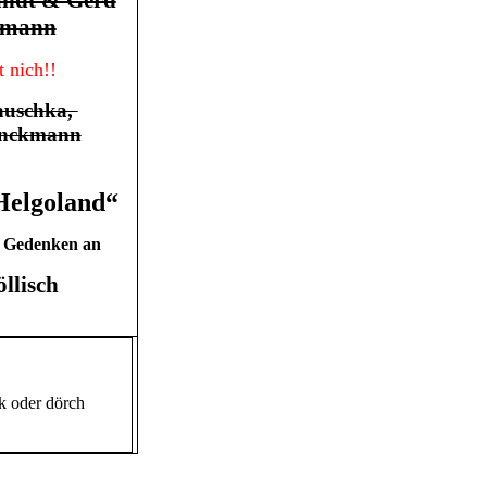
rmann
 nich!!
auschka,
nckmann
Helgoland“
 Gedenken an
llisch
k
oder dörch