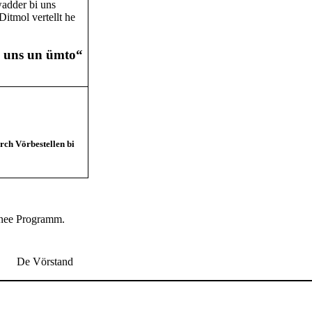
wadder bi uns
itmol vertellt he
 uns un ümto“
rch Vörbestellen bi
t nee Programm.
De Vörstand