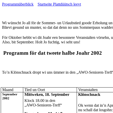
Programmüberblick
Startseite Plattdüütsch leevt
Wi wünscht Jo all för de Sommer- un Urlaubstied goode Erholung un ve
Blievt gesund un munter, so dat dat denn no uns Sommerpaus wadder h
För Oktober hebbt wi dit Joahr een besonnere Veranstalten vörsehn, un
Also, bit September. Holt Jo fuchtig, wi seht uns!
Programm för dat tweete halbe Joahr 2002
To’n Klönschnack dropt wi uns ümmer in den „AWO-Senioren-Treff“ i
Maand
Tied un Oort
Veranstalten
September
Mittweken, 18. September
Klönschnack
2002
Klock 18.00 in den
„AWO-Senioren-Treff“
Ok wenn dat in’n Apri
nu schall dat losgohn: