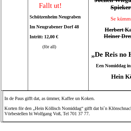
Fallt ut!
Spieke
Schützenheim Neugraben
Se kümmt
Im Neugrabener Dorf 48
Herbert K
Heiner
Dre
Intritt: 12,00 €
(för all)
„De Reis no
Een Nomiddag in
Hein Kö
In de Paus gifft dat, as ümmer, Kaffee un Koken.
Korten för den „Hein Köllisch Nomiddag“ gifft dat bi`n Klönschnac
Vörbestellen
bi
Wolfgang Voß
, Tel 701 37 77.