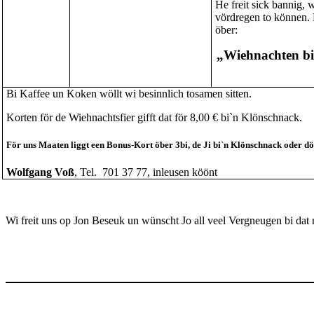
He freit sick bannig, 
vördregen to können. D
öber:
„Wiehnachten bi
Bi Kaffee un Koken wöllt wi besinnlich tosamen sitten.
Korten för de Wiehnachtsfier gifft dat för 8,00 € bi`n Klönschnack.
För uns Maaten liggt een Bonus-Kort öber 3bi, de Ji bi`n Klönschnack oder dö
Wolfgang Voß
,
Tel.
701 37 77, inleusen köönt
Wi freit uns op Jon Beseuk un wünscht Jo all veel Vergneugen bi da