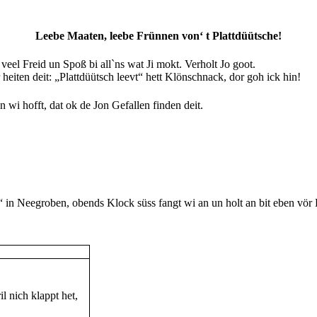
Leebe Maaten, leebe Frünnen von‘ t Plattdüütsche!
el Freid un Spoß bi all`ns wat Ji mokt. Verholt Jo goot.
eiten deit: „Plattdüütsch leevt“ hett Klönschnack, dor goh ick hin!
 wi hofft, dat ok de Jon Gefallen finden deit.
n Neegroben, obends Klock süss fangt wi an un holt an bit eben vör 
l nich klappt het,