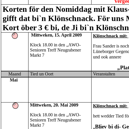
Vergee
Korten för den Nomiddag mit Klaus
gifft dat bi`n Klönschnack. För uns 
Kort öber 3 € bi, de Ji bi`n Klönsch
Mittwek
en,
15. April 2009
Klönschnack
mit:
Klock 18.00 in den
„AWO-
Frau Sander is noch
Senioren Treff
Neugrabener
Lüneborger Gegend 
Markt 7
und ook annere
„Pla
Maand
Tied un Oort
Veranstalten
Mai
Mittweken, 20. Mai 2009
Klönschnack
mit:
Klock 18.00 in den
„AWO-
hett wedder Tied för
Senioren Treff
Neugrabener
Markt 7
Bliev bi di- 
„