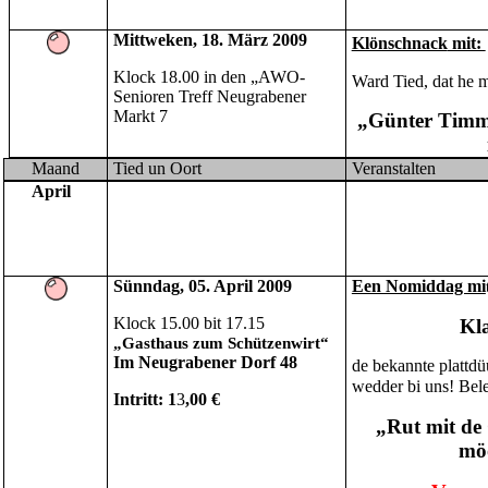
Mittweken,
18. März 2009
Klönschnack
mit:
Klock 18.00 in den
„AWO-
Ward Tied, dat he 
Senioren Treff
Neugrabener
Markt 7
„Günter Timm
Maand
Tied un Oort
Veranstalten
April
Sün
n
dag, 05. April 2009
Een Nomiddag mi
Klock 15.00 bit 17.15
Kla
„Gasthaus zum Schützenwirt“
Im Neugrabener Dorf 48
de bekannte plattdü
wedder bi uns! Bele
Intritt: 1
3
,00 €
„Rut mit de
möö