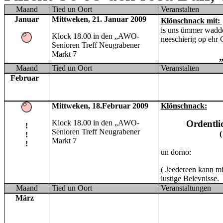
Maand
Tied un Oort
Veranstalten
Januar
Mittweken, 21. Januar 2009
Klönschnack
mit:
is uns ümmer wadde
Klock 18.00 in den
„AWO-
neeschierig op ehr 
Senioren Treff
Neugrabener
Markt 7
Maand
Tied un Oort
Veranstalten
Februar
Mittweken,
18.Februar 2009
Klönschnack
:
Klock 18.00 in den
„AWO-
O
rdentli
!
Senioren Treff
Neugrabener
(
!
Markt 7
!
un dorno:
( Jeedereen kann mit
lustige Belevnisse.
Maand
Tied un Oort
Veranstaltungen
März