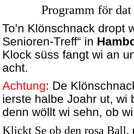
Programm för dat 
To’n Klönschnack dropt 
Senioren-Treff“ in
Hambo
Klock süss fangt wi an un
acht.
Achtung
:
De Klönschnack f
ierste halbe Joahr ut, wi
denn wöllt wi sehn, ob w
Klickt Se ob den rosa Ball,