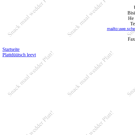
Bis
He 
Te
mailto:uwe.schr
Fax
Startseite
Plattdüütsch leevt